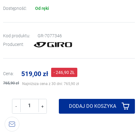
Dostępność:
Od ręki
Kod produktu:
GR-7077346
Producent:
- 246,90 ZŁ
519,00 zł
Cena:
765,90 zł
Najniższa cena z 30 dni:
765,90 zł
DODAJ DO KOSZYKA
-
+