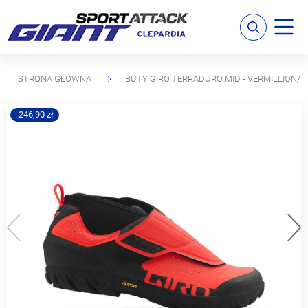
STRONA GŁÓWNA
BUTY GIRO TERRADURO MID - VERMILLION/B
-246,90 zł
Poprzedni
Na