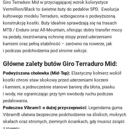
Giro Terraduro Mid w przyciągającej wzrok kolorystyce
Vermillion/Black to świetne buty do pedałów SPD. Ewolucja
kultowego modelu Terraduro, wzbogacona o podwyższoną
konstrukcję kostki. Buty idealnie sprawdzają się na trasach
MTB / Enduro oraz All-Mountain, oferując dobry transfer mocy
na pedały, niezrównaną ochronę stopy przed uderzeniami
kamieni oraz pełną stabilność – zarówno na rowerze, jak
i podczas podchodzenia pod strome sekcje.
Główne zalety butów Giro Terraduro Mid:
Podwyższona cholewka (Mid-Top):
Elastyczny kołnierz wokół
kostki chroni staw skokowy przed uderzeniami korzeni
i kamieni, a jednocześnie stanowi barierę dla błota, piasku
i wody, nie ograniczając przy tym swobody ruchu podczas
pedałowania.
Podeszwa Vibram® o dużej przyczepności:
Legendarna guma
Vibram® ułatwia bezpieczne podchodzenie na śliskich, mokrych
skałach oraz stromych, ziemnych ściankach, gdy musisz zsiąść
z roweru.