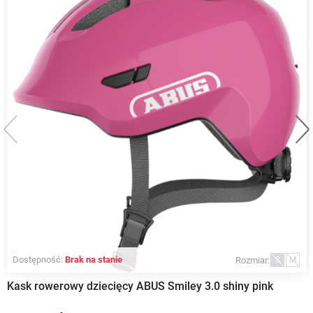
Poprzedni
Na
Dostępność:
Brak na stanie
Rozmiar:
S
M
Kask rowerowy dziecięcy ABUS Smiley 3.0 shiny pink