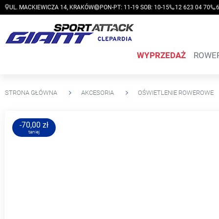
UL. MACKIEWICZA 14, KRAKÓW
PON-PT: 11-19 SOB: 10-15
12 623 04 70
WYPRZEDAŻ
ROWE
STRONA GŁÓWNA
AKCESORIA
OŚWIETLENIE ROWEROWE
-70,00 zł
taniej