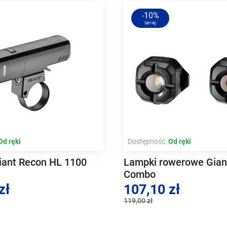
-10%
taniej
Od ręki
Dostępność:
Od ręki
ant Recon HL 1100
Lampki rowerowe Gian
Combo
zł
107,10 zł
119,00 zł