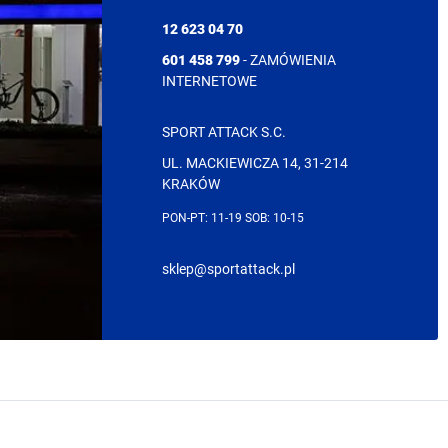
12 623 04 70
601 458 799
- ZAMÓWIENIA
INTERNETOWE
SPORT ATTACK S.C.
UL. MACKIEWICZA 14, 31-214
KRAKÓW
PON-PT: 11-19 SOB: 10-15
sklep@sportattack.pl