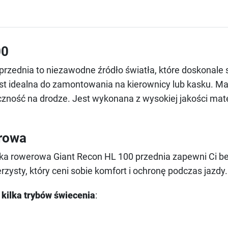
00
ednia to niezawodne źródło światła, które doskonale sp
st idealna do zamontowania na kierownicy lub kasku. M
ność na drodze. Jest wykonana z wysokiej jakości mate
rowa
mpka rowerowa Giant Recon HL 100 przednia zapewni Ci b
zysty, który ceni sobie komfort i ochronę podczas jazdy.
a
kilka trybów świecenia
: