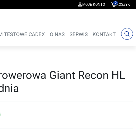
0
MOJE KONTO
KOSZYK
M TESTOWE CADEX
O NAS
SERWIS
KONTAKT
rowerowa Giant Recon HL
dnia
i