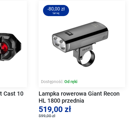
-80,00 zł
taniej
Dostępność:
Od ręki
t Cast 10
Lampka rowerowa Giant Recon
HL 1800 przednia
519,00 zł
599,00 zł