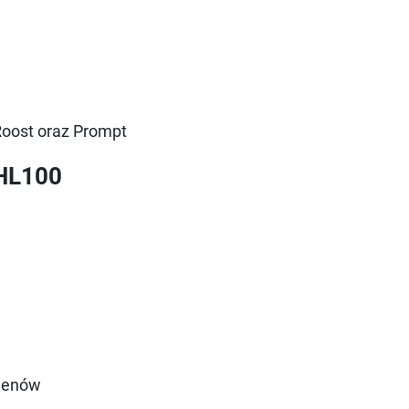
oost oraz Prompt
 HL100
menów