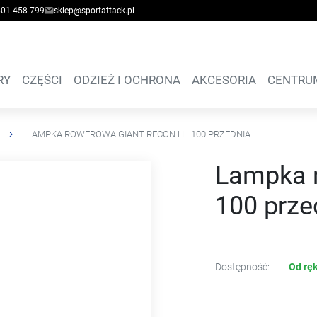
601 458 799
sklep@sportattack.pl
RY
CZĘŚCI
ODZIEŻ I OCHRONA
AKCESORIA
CENTRU
LAMPKA ROWEROWA GIANT RECON HL 100 PRZEDNIA
Lampka 
100 prze
Dostępność:
Od ręk