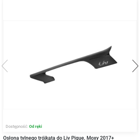
Poprzedni
Na
Dostępność:
Od ręki
Osłona tylnego trójkąta do Liv Pique, Moxy 2017+