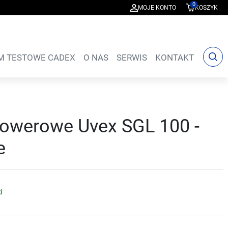
0
MOJE KONTO
KOSZYK
M TESTOWE CADEX
O NAS
SERWIS
KONTAKT
rowerowe Uvex SGL 100 -
e
i