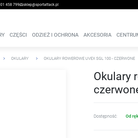
601 458 799
sklep@sportattack.pl
RY
CZĘŚCI
ODZIEŻ I OCHRONA
AKCESORIA
CENTRU
OKULARY
OKULARY ROWEROWE UVEX SGL 100 - CZERWONE
Okulary 
czerwon
Dostępność:
Od ręk