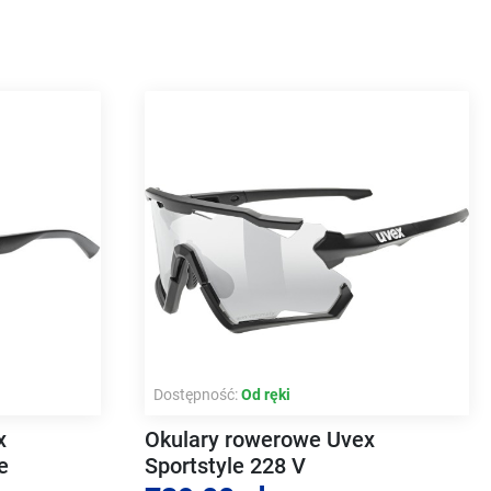
Dostępność:
Od ręki
x
Okulary rowerowe Uvex
e
Sportstyle 228 V