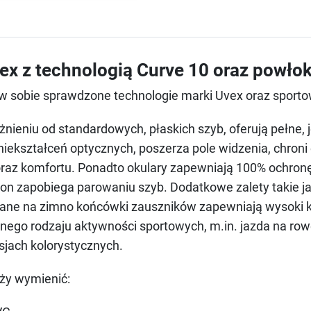
ex z technologią Curve 10 oraz powło
 w sobie sprawdzone technologie marki Uvex oraz sporto
żnieniu od standardowych, płaskich szyb, oferują pełne
iekształceń optycznych, poszerza pole widzenia, chroni
 oraz komfortu. Ponadto okulary zapewniają 100% ochro
on zapobiega parowaniu szyb. Dodatkowe zalety takie ja
owane na zimno końcówki zauszników zapewniają wysoki 
ego rodzaju aktywności sportowych, m.in. jazda na rower
sjach kolorystycznych.
eży wymienić: