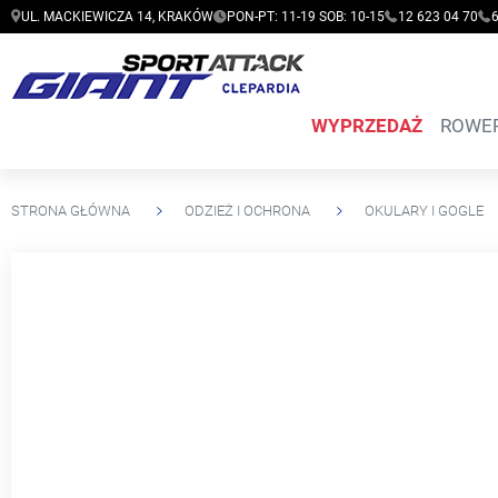
UL. MACKIEWICZA 14, KRAKÓW
PON-PT: 11-19 SOB: 10-15
12 623 04 70
WYPRZEDAŻ
ROWE
STRONA GŁÓWNA
ODZIEŻ I OCHRONA
OKULARY I GOGLE