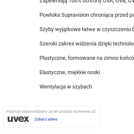
Zapewniają 100% ochrony UVA, UVB, U
Powłoka Supravision chroniąca przed 
Szyby wyjątkowe łatwe w czyszczeniu b
Szeroki zakres widzenia dzięki technolo
Plastyczne, formowane na zimno końc
Elastyczne, miękkie noski
Wentylacja w szybach
Podmiot odpowiedzialny za ten produkt na terenie UE:
Zobacz adres