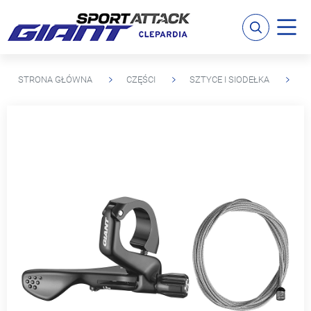
STRONA GŁÓWNA
CZĘŚCI
SZTYCE I SIODEŁKA
M