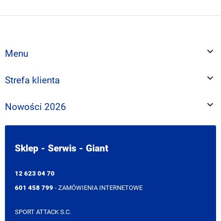

Menu

Strefa klienta

Nowości 2026
Sklep - Serwis - Giant
12 623 04 70
601 458 799
- ZAMÓWIENIA INTERNETOWE
SPORT ATTACK S.C.