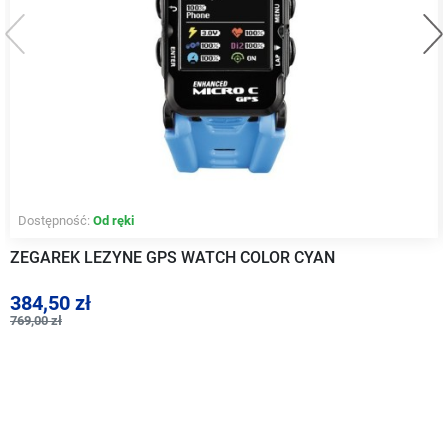
Poprzedni
Na
Dostępność:
Od ręki
ZEGAREK LEZYNE GPS WATCH COLOR CYAN
384,50 zł
769,00 zł