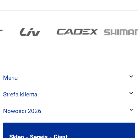

Menu

Strefa klienta

Nowości 2026
Sklep - Serwis - Giant