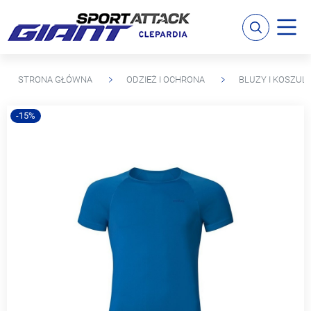
STRONA GŁÓWNA
ODZIEŻ I OCHRONA
BLUZY I KOSZULK
-15%