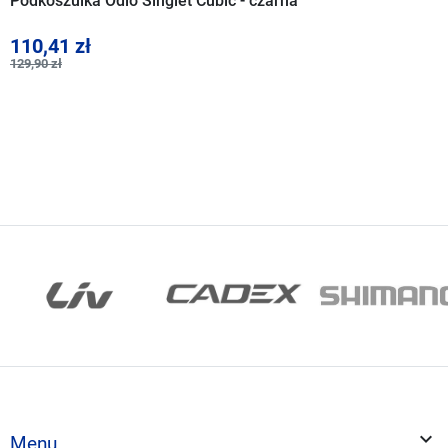
Podkoszulka Odlo Singlet Cubic - czarna
110,41 zł
129,90 zł

Menu