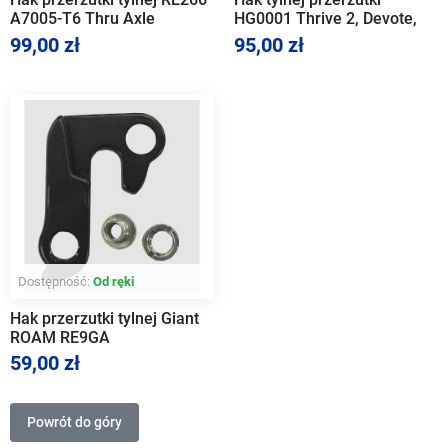
A7005-T6 Thru Axle
HG0001 Thrive 2, Devote,
Ø12mm
Defy Advanced, FastRoad,
99,00 zł
95,00 zł
TCR, TCX
Dostępność:
Od ręki
Hak przerzutki tylnej Giant
ROAM RE9GA
59,00 zł
Powrót do góry