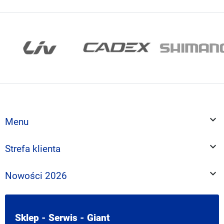

Menu

Strefa klienta

Nowości 2026
Sklep - Serwis - Giant