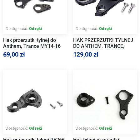
Dostępność:
Od ręki
Dostępność:
Od ręki
Hak przerzutki tylnej do
HAK PRZERZUTKI TYLNEJ
Anthem, Trance MY14-16
DO ANTHEM, TRANCE,
142x12mm
PIQUE, HAIL MY17+, typ
69,00 zł
129,00 zł
Shimano/SRAM standard
Dostępność:
Od ręki
Dostępność:
Od ręki
Hak przerzutki tylnej RE266
Hak tylnej przerzutki