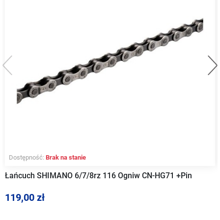
Poprzedni
Na
Dostępność:
Brak na stanie
Łańcuch SHIMANO 6/7/8rz 116 Ogniw CN-HG71 +Pin
119,00 zł