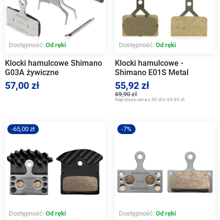
Dostępność:
Od ręki
Dostępność:
Od ręki
Klocki hamulcowe Shimano
Klocki hamulcowe -
G03A żywiczne
Shimano E01S Metal
57,00 zł
55,92 zł
69,90 zł
Najniższa cena z 30 dni:
69,90 zł
-65,00 zł
-7%
Dostępność:
Od ręki
Dostępność:
Od ręki