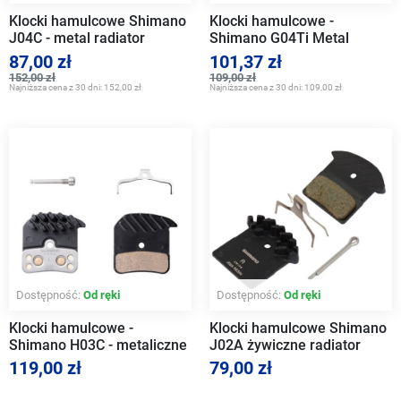
Klocki hamulcowe Shimano
Klocki hamulcowe -
J04C - metal radiator
Shimano G04Ti Metal
87,00 zł
101,37 zł
152,00 zł
109,00 zł
Najniższa cena z 30 dni:
152,00 zł
Najniższa cena z 30 dni:
109,00 zł
Dostępność:
Od ręki
Dostępność:
Od ręki
Klocki hamulcowe -
Klocki hamulcowe Shimano
Shimano H03C - metaliczne
J02A żywiczne radiator
z radiatorem
119,00 zł
79,00 zł