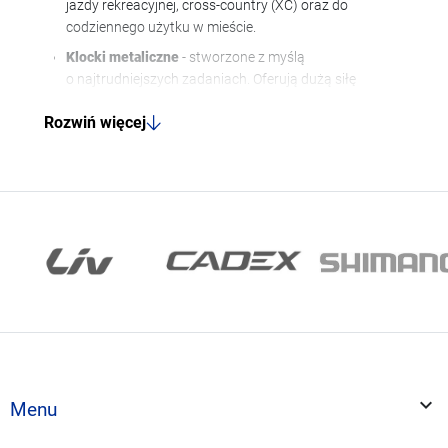
jazdy rekreacyjnej, cross-country (XC) oraz do
codziennego użytku w mieście.
Klocki metaliczne
- stworzone z myślą
o najtrudniejszych zadaniach. Oferują dużą siłę
hamowania i są niezwykle odporne na wysokie
Rozwiń więcej
temperatury (nie tracą skuteczności podczas
długich zjazdów) oraz zużycie w błocie czy
deszczu. To niezastąpiony wybór do kolarstwa
grawitacyjnego (Enduro, DH), jazdy w trudnym
terenie oraz do cięższych rowerów elektrycznych
(E-Bike).
Klocki półmetaliczne
(semi-metaliczne) -
doskonały kompromis łączący najlepsze cechy
obu światów. Oferują lepszą siłę hamowania
i dłuższą żywotność w trudnych warunkach niż
klocki organiczne, zachowując przy tym cichszą
pracę i szybszy czas reakcji niż klocki metaliczne.
Świetne do uniwersalnej jazdy Trail czy All-

Menu
Mountain.