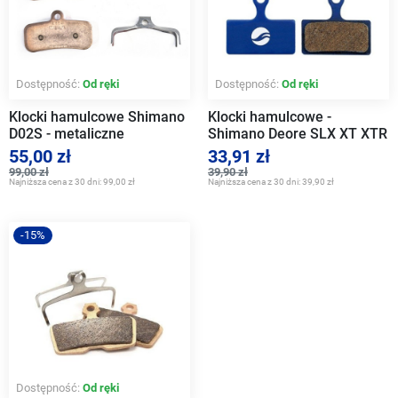
Dostępność:
Od ręki
Dostępność:
Od ręki
Klocki hamulcowe Shimano
Klocki hamulcowe -
D02S - metaliczne
Shimano Deore SLX XT XTR
M785 M675 M615
55,00 zł
33,91 zł
99,00 zł
39,90 zł
Najniższa cena z 30 dni:
99,00 zł
Najniższa cena z 30 dni:
39,90 zł
-15%
Dostępność:
Od ręki