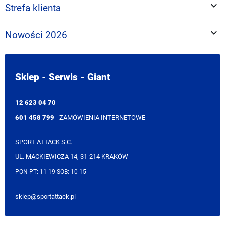

Zadbaj o niezawodność w każdych warunkach.
Strefa klienta
Sprawdź naszą ofertę i wybierz oryginalne klocki
Shimano
i SRAM lub wysokiej jakości zamienniki

Nowości 2026
jakie zapewniają kontrolę nad rowerem.
Sklep - Serwis - Giant
12 623 04 70
601 458 799
- ZAMÓWIENIA INTERNETOWE
SPORT ATTACK S.C.
UL. MACKIEWICZA 14, 31-214 KRAKÓW
PON-PT: 11-19 SOB: 10-15
sklep@sportattack.pl