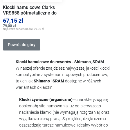
Klocki hamulcowe Clarks
VRS858 półmetaliczne do
Avid Code, Code R
67,15 zł
79,00 zł
Najniższa cena z 30 dni:
79,00 zł
Powrót do góry
Klocki hamulcowe do rowerów - Shimano, SRAM
W naszej ofercie znajdziesz najwyższej jakości klocki
kompatybilne z systemami topowych producentów,
takich jak
Shimano
i
SRAM
dostępne w różnych
wariantach okładzin:
Klocki żywiczne (organiczne)
- charakteryzują się
doskonałą siłą hamowania już od pierwszego
naciśnięcia klamki (nie wymagają rozgrzania) oraz
wyjątkowo cichą pracą. Są miękkie, dzięki czemu
oszczędzają tarcze hamulcowe. Idealny wybór do